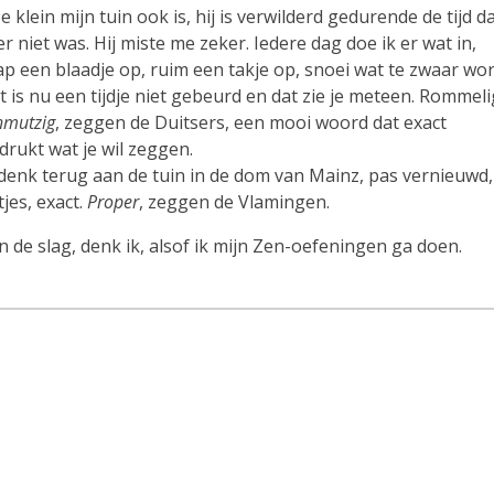
e klein mijn tuin ook is, hij is verwilderd gedurende de tijd d
 er niet was. Hij miste me zeker. Iedere dag doe ik er wat in,
ap een blaadje op, ruim een takje op, snoei wat te zwaar wor
t is nu een tijdje niet gebeurd en dat zie je meteen. Rommeli
hmutzig
, zeggen de Duitsers, een mooi woord dat exact
tdrukt wat je wil zeggen.
 denk terug aan de tuin in de dom van Mainz, pas vernieuwd,
tjes, exact.
Proper
, zeggen de Vlamingen.
n de slag, denk ik, alsof ik mijn Zen-oefeningen ga doen.