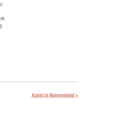
at
dt.
g.
Kunst in Rivierenland
»