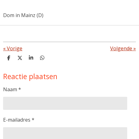
Dom in Mainz (D)
«
Vorige
Volgende
»
D
D
S
D
e
e
h
e
l
e
a
l
Reactie plaatsen
e
l
r
e
n
e
n
Naam *
E-mailadres *