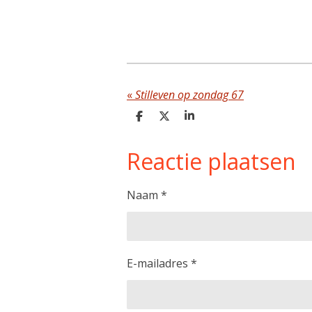
«
Stilleven op zondag 67
D
D
S
e
e
h
l
e
a
Reactie plaatsen
e
l
r
n
e
Naam *
E-mailadres *