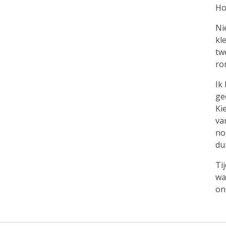
Ho
Ni
kl
tw
ro
Ik
ge
Ki
va
no
du
Ti
wa
on