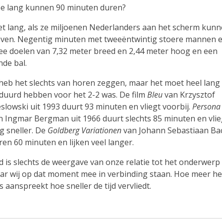
e lang kunnen 90 minuten duren?
et lang, als ze miljoenen Nederlanders aan het scherm kun
even. Negentig minuten met tweeëntwintig stoere mannen 
ee doelen van 7,32 meter breed en 2,44 meter hoog en een
nde bal.
 heb het slechts van horen zeggen, maar het moet heel lang
duurd hebben voor het 2-2 was. De film
Bleu
van Krzysztof
eslowski uit 1993 duurt 93 minuten en vliegt voorbij.
Persona
n Ingmar Bergman uit 1966 duurt slechts 85 minuten en vlie
g sneller. De
Goldberg Variationen
van Johann Sebastiaan Ba
ren 60 minuten en lijken veel langer.
jd is slechts de weergave van onze relatie tot het onderwerp
ar wij op dat moment mee in verbinding staan. Hoe meer he
s aanspreekt hoe sneller de tijd vervliedt.