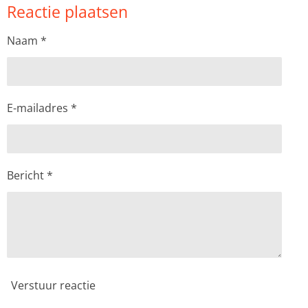
Reactie plaatsen
e
l
r
e
n
e
n
Naam *
E-mailadres *
Bericht *
Verstuur reactie