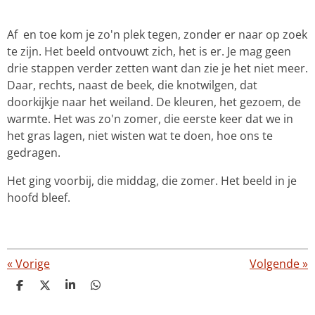
Af en toe kom je zo'n plek tegen, zonder er naar op zoek
te zijn. Het beeld ontvouwt zich, het is er. Je mag geen
drie stappen verder zetten want dan zie je het niet meer.
Daar, rechts, naast de beek, die knotwilgen, dat
doorkijkje naar het weiland. De kleuren, het gezoem, de
warmte. Het was zo'n zomer, die eerste keer dat we in
het gras lagen, niet wisten wat te doen, hoe ons te
gedragen.
Het ging voorbij, die middag, die zomer. Het beeld in je
hoofd bleef.
«
Vorige
Volgende
»
D
D
S
D
e
e
h
e
l
e
a
l