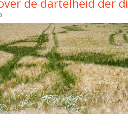
over de dartelheid der d
8