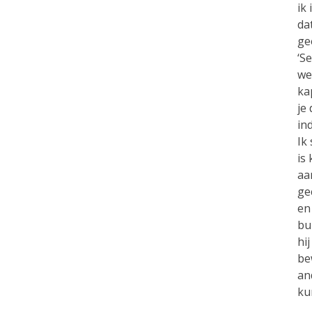
ik
da
ge
‘S
we
ka
je
ind
Ik
is
aa
ge
en
bu
hi
be
an
ku