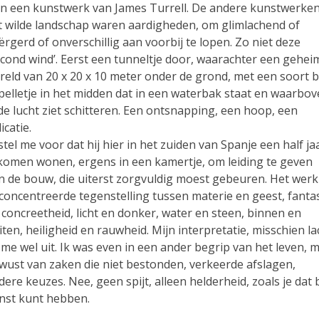
 in een kunstwerk van James Turrell. De andere kunstwerken
t wilde landschap waren aardigheden, om glimlachend of
ërgerd of onverschillig aan voorbij te lopen. Zo niet deze
econd wind’. Eerst een tunneltje door, waarachter een gehei
reld van 20 x 20 x 10 meter onder de grond, met een soort b
pelletje in het midden dat in een waterbak staat en waarbo
 de lucht ziet schitteren. Een ontsnapping, een hoop, een
icatie.
 stel me voor dat hij hier in het zuiden van Spanje een half ja
 komen wonen, ergens in een kamertje, om leiding te geven
n de bouw, die uiterst zorgvuldig moest gebeuren. Het werk 
concentreerde tegenstelling tussen materie en geest, fanta
 concreetheid, licht en donker, water en steen, binnen en
iten, heiligheid en rauwheid. Mijn interpretatie, misschien la
j me wel uit. Ik was even in een ander begrip van het leven, 
wust van zaken die niet bestonden, verkeerde afslagen,
dere keuzes. Nee, geen spijt, alleen helderheid, zoals je dat b
nst kunt hebben.