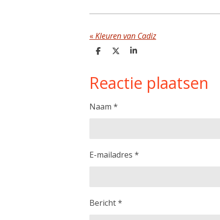
«
Kleuren van Cadiz
D
D
S
e
e
h
l
e
a
Reactie plaatsen
e
l
r
n
e
Naam *
E-mailadres *
Bericht *