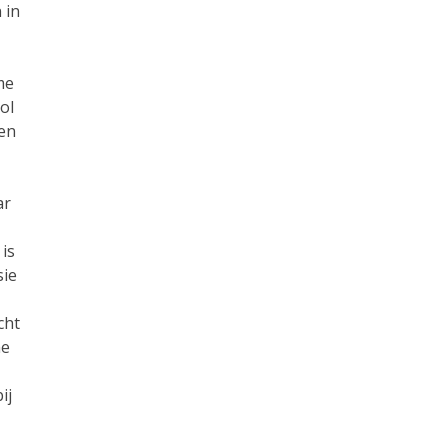
 in
me
ol
ven
ar
is
sie
cht
me
ij