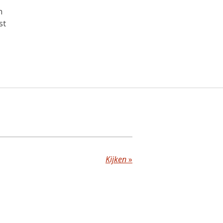
n
st
Kijken
»