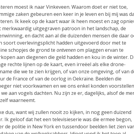
steren moest ik naar Vinkeveen. Waarom doet er niet toe,
mmige zaken gebeuren een keer in je leven en bij mij was d
steren. Ik keek op de kaart waar ik heen moest en zag opni
t merkwaardig uitgegraven patroon in het landschap, de
enwinning, en dacht aan al die duizenden mensen die daar o
n soort overlevingsplicht hadden uitgevoerd door met te
eine schopjes de grond te
ontvenen
om plaggen ervan te
rkopen aan diegenen die geld hadden en kou in de winter. D
nge rechte lijnen op de kaart, even irreëel als elke drone-
name die we te zien krijgen, of van onze omgeving, of van d
ur de France of van de oorlog in Oekraïne. Beelden die
oeger niet voorkwamen en we ons enkel konden voorstelle
s we aan vogels dachten. Nu zijn ze er, dagelijks, alsof de me
 zelf waarneemt.
ke dus, want wij zullen nooit zo kijken, in nog geen duizend
ar. Ik geloof dat het een televisieserie was die ermee begon,
er de politie in New York en tussendoor beelden liet zien va
 daken van de wolkenkrabbers. Idioot vond ik het toen al.