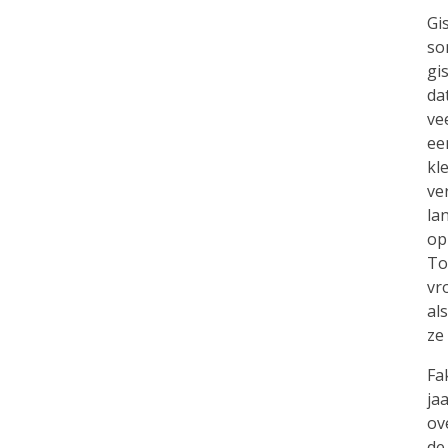
Gi
so
gi
da
ve
ee
kl
ve
la
op
To
vr
al
ze
Fa
ja
ov
de