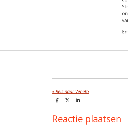
St
on
va
En
«
Reis naar Veneto
D
D
S
e
e
h
l
e
a
Reactie plaatsen
e
l
r
n
e