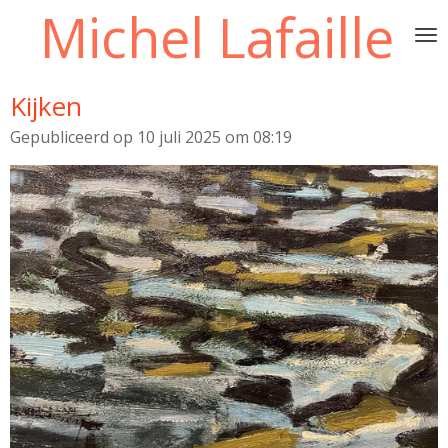
Michel Lafaille
Ga
direct
naar
de
Kijken
hoofdinhoud
Gepubliceerd op 10 juli 2025 om 08:19