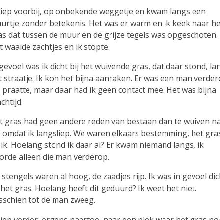
 liep voorbij, op onbekende weggetje en kwam langs een
urtje zonder betekenis. Het was er warm en ik keek naar he
as dat tussen de muur en de grijze tegels was opgeschoten.
t waaide zachtjes en ik stopte.
 gevoel was ik dicht bij het wuivende gras, dat daar stond, la
t straatje. Ik kon het bijna aanraken. Er was een man verde
e praatte, maar daar had ik geen contact mee. Het was bijna
chtijd.
t gras had geen andere reden van bestaan dan te wuiven n
j omdat ik langsliep. We waren elkaars bestemming, het gra
 ik. Hoelang stond ik daar al? Er kwam niemand langs, ik
orde alleen die man verderop.
 stengels waren al hoog, de zaadjes rijp. Ik was in gevoel dic
j het gras. Hoelang heeft dit geduurd? Ik weet het niet.
sschien tot de man zweeg.
 liep verder, ergens naartoe, naar een plek waar het gras no