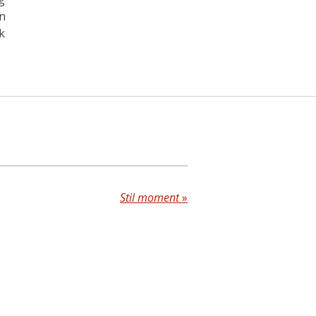
an
k
Stil moment
»