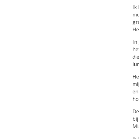
Ik
mu
gr
He
In
he
di
lun
He
mi
en
ho
De
bi
Mi
Ik