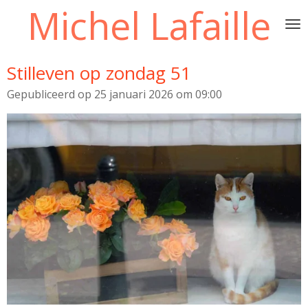
Michel Lafaille
Ga
direct
naar
de
Stilleven op zondag 51
hoofdinhoud
Gepubliceerd op 25 januari 2026 om 09:00